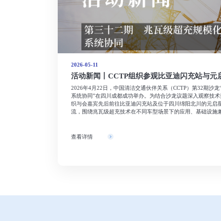
2026-05-11
展新路径
活动新闻丨CCTP组织参观比亚迪闪充站与元
能设施、氢能港口应
2026年4月22日，中国清洁交通伙伴关系（CCTP）第32期
色能源从研发到规
系统协同”在四川成都成功举办。为结合沙龙议题深入观察技术
瞻视野与实践参
织与会嘉宾先后前往比亚迪闪充站及位于四川绵阳北川的元启
流，围绕兆瓦级超充技术在不同车型场景下的应用、基础设施
观摩与深度研讨。
查看详情