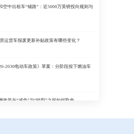
和空中出租车“铺路”：近5000万英镑投向规则与
2025-12-05
6：老旧营运货车报废更新补贴政策有哪些变化？
发展的关键约束与系统协同”主题沙龙在成
活动新闻丨CCT
日，中国清洁交通伙伴关系（CCTP）第三十二期主题沙龙
2025年10月30日至
系统协同”于当日下午在四川成都成功举办。本次沙龙由
用及氢能装备制造等前
主办，汇聚了来自政府部门、高校、科研院所、电网公司、
模化应用的创新实践，
026-2030电动车政策》草案：分阶段按下燃油车
学者与行业代表，围绕新能源重卡兆瓦级超充在规模化应
考。
核心议题展开深入交流。
查看详情
欧洲政策在“减负”与“转型”之间如何取舍
仅剩“六周”，IEA警告供应中断或引发航班取消