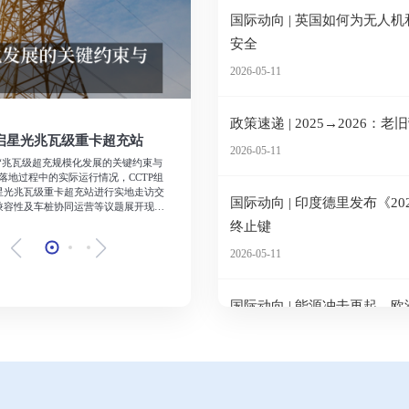
国际动向 | 英国如何为无人机
安全
2026-05-11
2026-05-08
政策速递 | 2025→202
启星光兆瓦级重卡超充站
沙龙现场｜“兆瓦级超充规模化
2026-05-11
都成功举办
沙龙“兆瓦级超充规模化发展的关键约束与
2026年4月22日，恰逢第57个世界地球
落地过程中的实际运行情况，CCTP组
——“兆瓦级超充规模化发展的关键约束与
星光兆瓦级重卡超充站进行实地走访交
CCTP与清华四川能源互联网研究院联合
国际动向 | 印度德里发布《2
兼容性及车桩协同运营等议题展开现场
充电运营企业及重卡产业链的四十余位专家
用中的场景特征、电网承载、车桩网协同等
终止键
2026-05-11
查看详情
国际动向 | 能源冲击再起，
2026-05-11
国际动向 | 欧洲航油库存或