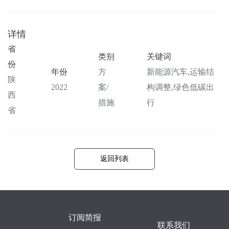
详情
省
类别
关键词
份
年份
方
新能源汽车,运输结
陕
2022
案/
构调整,绿色低碳出
西
措施
行
省
返回列表
订阅简报
联系我们