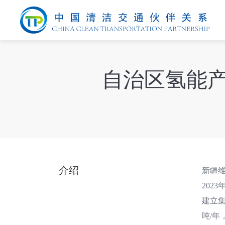
自治区氢能产业
介绍
新疆维
202
建立
吨/年