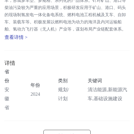
车，形成多车型、多规格、系列化的产品体系。针对矿山、港口等
柴油污染较为严重的应用场景，积极研发应用于矿山、港口、码头
的现场制氢发电一体化备电系统、燃料电池工程机械及叉车、自卸
车、装载车等。积极发展以燃料电池为动力的海洋及内河运输船
舶、氢动力飞行器（无人机）产业等，谋划布局产业链配套体系。
查看详情 >
详情
省
份
类别
关键词
年份
安
规划/
清洁能源,新能源汽
2024
徽
计划
车,基础设施建设
省