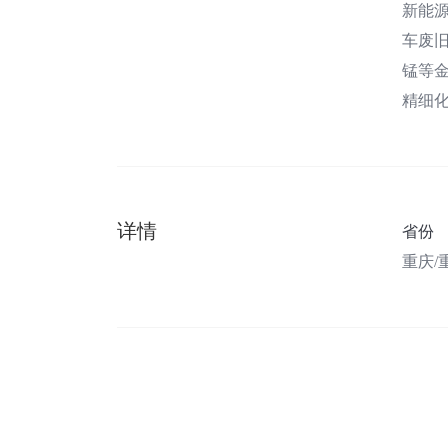
新能
车废
锰等
精细
详情
省份
重庆/