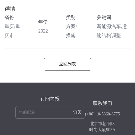
详情
省份
类别
关键词
年份
重庆/重
方案/
新能源汽车,运
2022
庆市
措施
输结构调整
返回列表
订阅简报
联系我们
订阅
(+86) 10-5360-8775
北京市朝阳区
时尚大厦903A