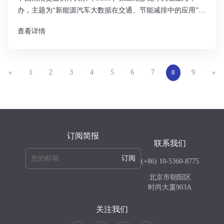
办，主题为“新能源汽车大数据在交通、节能减排中的应用”。
本次沙龙由CCTP伙伴——上海市新能源汽车公共数据采集与
查看详情
监测研究中心承办。来自18单位（文末附名单）的30多位专家
学者共同参与，梳理中国清洁交通伙伴关系内已有的数据资
源，了解伙伴机构在数据方面的需求，挖掘合作可能。同时探
讨新能源汽车数据如何服务于交通、
«
1
2
3
4
5
6
7
9
»
8
订阅简报
联系我们
订阅
(+86) 10-5360-8775
北京市朝阳区
时尚大厦903A
关注我们