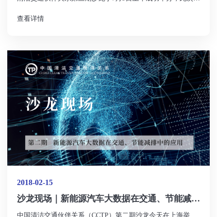
龙由交通运输部规划研究院承办，包括生态环境部大气环境管
查看详情
理司在内的十多家相关单位参加了沙龙并进行了热烈讨论。
2018-02-15
沙龙现场｜新能源汽车大数据在交通、节能减排
中的应用
中国清洁交通伙伴关系（CCTP）第二期沙龙今天在上海举