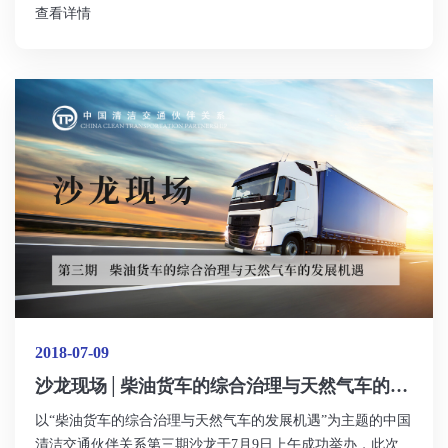
查看详情
研究院承办，来自17家单位（文末附名单）的24位专家学者参
会，共同探讨了“什么是创新型的新能源物流车运营补贴政策
和高效应用最优发展模式？”。
2018-07-09
沙龙现场│柴油货车的综合治理与天然气车的发
展机遇
以“柴油货车的综合治理与天然气车的发展机遇”为主题的中国
清洁交通伙伴关系第三期沙龙于7月9日上午成功举办，此次沙