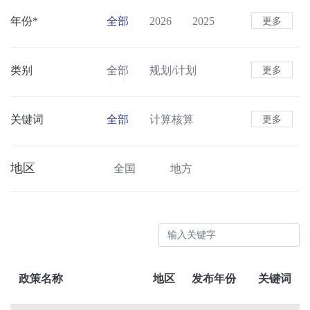
年份*
全部
2026
2025
更多
2024
2023
2022
2021
2020
类别
全部
规划/计划
更多
方案/措施
意见
标准/规范
其他
关键词
全部
计算核算
更多
清洁能源
税收优惠
财政补贴
试点示范
地区
全国
地方
新能源汽车
柴油货车清洁化
基础设施建设
运输结构调整
绿色低碳出行
绿色货运配送
可持续航空燃料
政策名称
地区
发布年份
关键词
数字智慧交通
绿色港口
新能源船舶