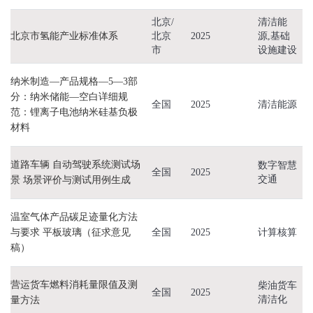
北京/
清洁能
北京市氢能产业标准体系
北京
2025
源,基础
市
设施建设
纳米制造—产品规格—5—3部
分：纳米储能—空白详细规
全国
2025
清洁能源
范：锂离子电池纳米硅基负极
材料
道路车辆 自动驾驶系统测试场
数字智慧
全国
2025
交通
景 场景评价与测试用例生成
温室气体产品碳足迹量化方法
与要求 平板玻璃（征求意见
全国
2025
计算核算
稿）
营运货车燃料消耗量限值及测
柴油货车
全国
2025
清洁化
量方法