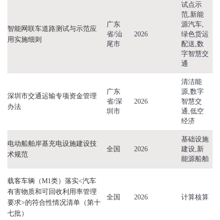
试点示
综合交通运输
低空经济
范,新能
广东
源汽车,
智能网联车道路测试与示范应
省/汕
2026
绿色货运
用实施细则
尾市
配送,数
字智慧交
通
清洁能
广东
源,数字
深圳市交通运输专项资金管理
省/深
2026
智慧交
办法
圳市
通,低空
经济
基础设施
电动船舶岸基充电设施建设技
全国
2026
建设,新
术规范
能源船舶
载客车辆（M1类）落实<汽车
有害物质和可回收利用率管理
全国
2026
计算核算
要求>的符合性情况清单（第十
七批）