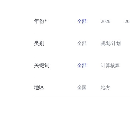
年份*
全部
2026
20
类别
全部
规划/计划
关键词
全部
计算核算
柴油货车清洁化
基
数字智慧交通
绿色
地区
全国
地方