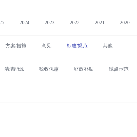
25
2024
2023
2022
2021
2020
方案/措施
意见
标准/规范
其他
清洁能源
税收优惠
财政补贴
试点示范
础设施建设
运输结构调整
绿色低碳出行
绿
港口
新能源船舶
综合交通运输
低空经济