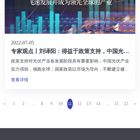
2022-07-05
专家观点丨刘译阳：得益于政策支持，中国光伏
产业飞速发展并成为领先全球的产业
政策支持对光伏产业各发展阶段具有重要影响；中国光伏产业
实力强劲，领跑全球；国家政策以市场为导向，不断建立健全
保障机制，为光伏产业营造良好发展环境，中国光伏产业也逐
查看详情
渐减少对补贴政策的依赖，总体实现全面平价上网，实力持续
增强并成为中国极具竞争优势的产业。
«
1
2
8
9
10
12
13
14
21
22
»
...
11
...