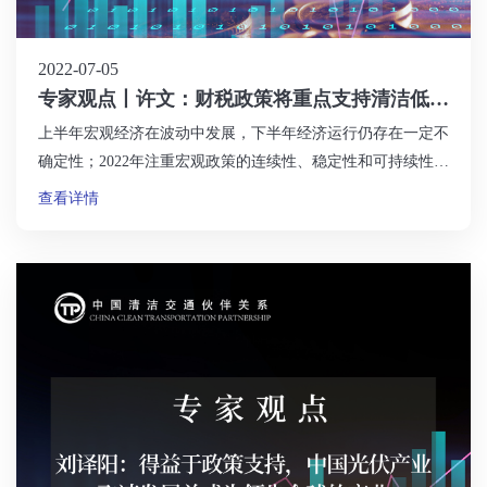
2022-07-05
专家观点丨许文：财税政策将重点支持清洁低碳
相关领域
上半年宏观经济在波动中发展，下半年经济运行仍存在一定不
确定性；2022年注重宏观政策的连续性、稳定性和可持续性，
实施更大力度减税降费政策；清洁低碳相关的六大领域成为财
查看详情
税政策的重点支持对象。