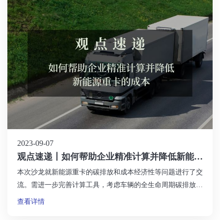
2023-09-07
观点速递丨如何帮助企业精准计算并降低新能源
重卡的成本
本次沙龙就新能源重卡的碳排放和成本经济性等问题进行了交
流。需进一步完善计算工具，考虑车辆的全生命周期碳排放和
燃料的上游排放。同时，需要将具体运营场景纳入考虑范围，
查看详情
以帮助企业做出更科学的决策。企业购买新能源重卡的积极性