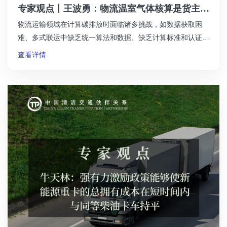
专家观点丨王波勇：物流温室气体核算是货主企
业和货运企业面临共同困难
物流运输领域在计算碳排放时面临诸多挑战，如数据获取困
难、多式联运中缺乏统一算法和数据、缺乏计算标准和认证机
制等。目前，GLEC框架是全球公认的计算和汇报物流供应链
查看详情
温室气体排放的方法框架，满足道路、铁路、海洋、航空等各
种运输方式的计算，并包括温室气体排放。未来的重点工作包
括评估中国重型货车的燃油效率、跟踪统计来源以纳入负载系
数和空载率等数据，并探索开发适用于中国物流温室气体排放
计算的工具或平台，满足GLEC框架的要求并针对特定情境做
出计量和认可。