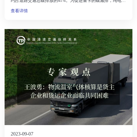
手段
约占道路交通总碳排放的41%。为促进重卡的碳减排，纯电动
和氢燃料电池是两种潜力较大的技术路线。然而，目前两种技
查看详情
术都存在一些缺陷，如与燃油车的价格差距和基础设施不足。
为推广新能源重卡，亟需一种计算不同类型重卡成本和碳排放
的工具，能够快速计算不同类型重卡的成本和碳排放，帮助企
业做出决策。
2023-09-07