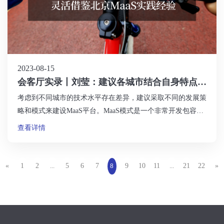
2023-08-15
会客厅实录丨刘莹：建议各城市结合自身特点，
灵活借鉴北京MaaS实践经验
考虑到不同城市的技术水平存在差异，建议采取不同的发展策
略和模式来建设MaaS平台。MaaS模式是一个非常开发包容的
体系，没有绝对的方式方法，如果有好的方式方法，可以考虑
查看详情
纳入MaaS系统从而形成一个更加完善和美好的生态体系，这
样的话更有助于满足公众美好出行的需求。
«
1
2
5
6
7
9
10
11
21
22
»
...
8
...