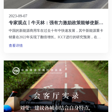
2023-09-07
专家观点丨牛天林：强有力激励政策能够使新能
源重卡的总拥有成本在短时间内与同等柴油卡车
中国的新能源商用车在过去十年中快速发展，其中新能源重卡
持平
销量在2022年实现了翻倍增长。ICCT进行的研究预测，在
2023年左右，电动货车有可能与柴油车的成本持平，而氢燃料
查看详情
电池车则可能在2030年左右达到成本平价。调查还发现，电动
货车在一些中短途运输场景中已经具备了较低的总拥有成本。
然而，政策激励、提高柴油车技术标准和使用成本，以及上游
问题的考虑都是推广新能源重卡经济性的关键。中国的政策目
标包括推广新能源重卡以应对大气污染和碳减排等挑战。