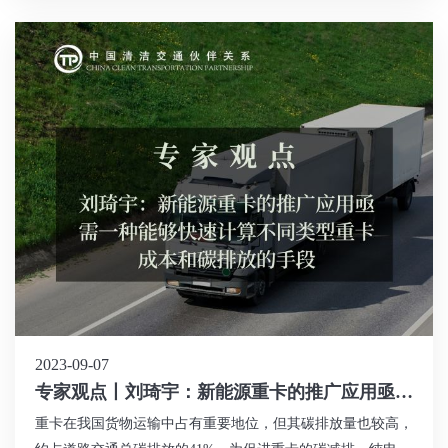
需通过创新方式激发，例如提高重卡的利用率和降低运营成
本。此外，企业更关注经济成本问题，所以在新能源重卡的购
置和使用中，需降低成本、提高经济效益，并考虑具体场景和
运营特点。综上所述，通过改善数据质量、完善计算工具、优
化运营方案等多方面努力，新能源重卡的推广应用将更具吸引
力和可行性。
2023-09-07
专家观点丨刘琦宇：新能源重卡的推广应用亟需
一种能够快速计算不同类型重卡成本和碳排放的
重卡在我国货物运输中占有重要地位，但其碳排放量也较高，